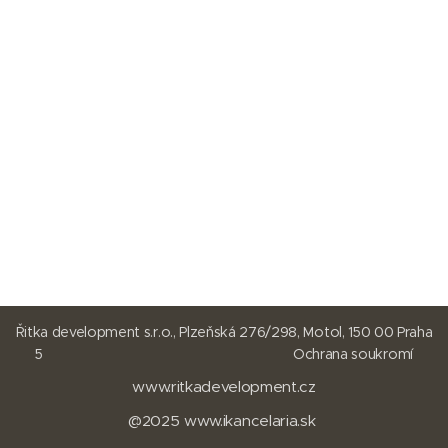
Řitka development s.r.o., Plzeňská 276/298, Motol, 150 00 Praha
5
Ochrana soukromí
www.ritkadevelopment.cz
@2025
www.
ikancelaria.sk