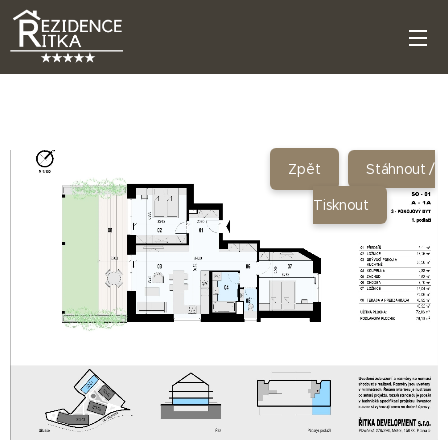
Zpět
Stáhnout /
Tisknout