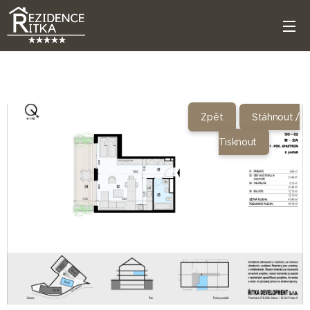
Zpět
Stáhnout /
Tisknout