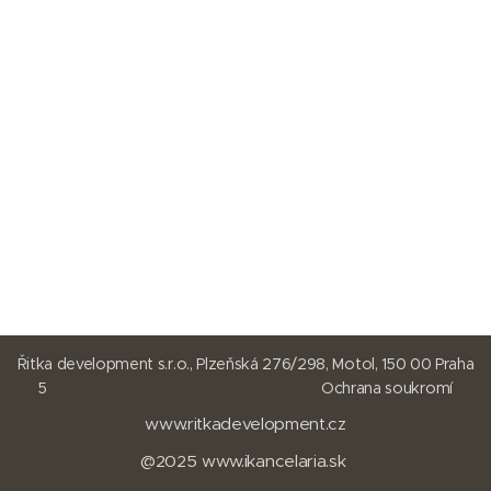
Řitka development s.r.o., Plzeňská 276/298, Motol, 150 00 Praha
5
Ochrana soukromí
www.ritkadevelopment.cz
@2025
www.
ikancelaria.sk