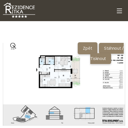
Zpět
Stáhnout /
Tisknout