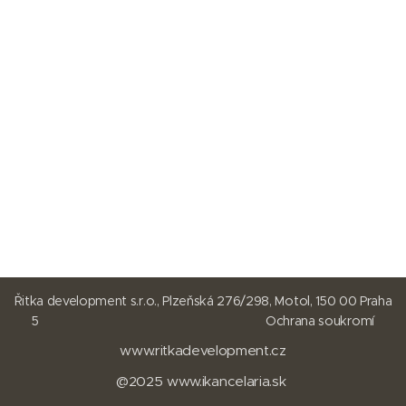
Řitka development s.r.o., Plzeňská 276/298, Motol, 150 00 Praha
5
Ochrana soukromí
www.ritkadevelopment.cz
@2025
www.
ikancelaria.sk