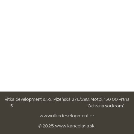
Řitka development s.r.o., Plzeňská 276/298, Motol, 150 00 Praha
5
Ochrana soukromí
www.ritkadevelopment.cz
@2025
www.
ikancelaria.sk