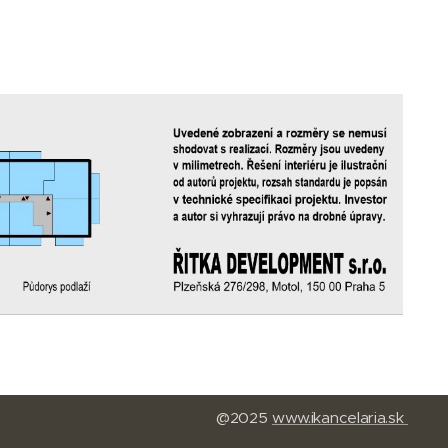
@2025
www.
ikancelaria.sk