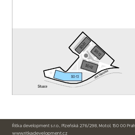
Řitka development s.r.o., Plzeňská 276/
www.ritkadevelopment.cz