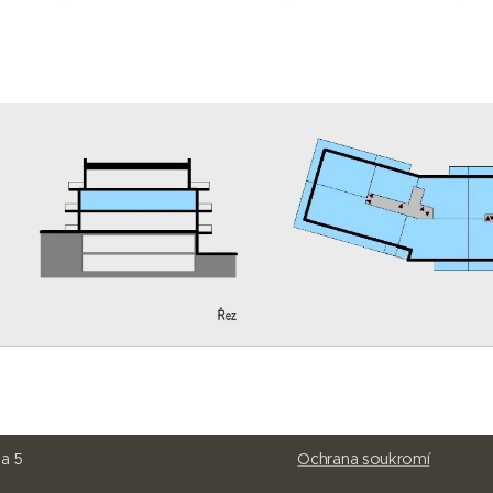
298, Motol, 150 00 Praha 5
Ochrana soukromí