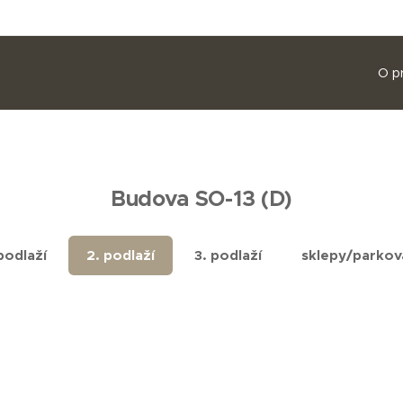
O p
Budova SO-13 (D)
 podlaží
2. podlaží
3. podlaží
sklepy/parkov