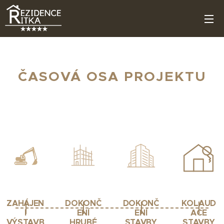
ČASOVÁ OSA PROJEKTU
ZAHÁJEN
DOKONČ
DOKONČ
KOLAUD
Í
ENÍ
ENÍ
ACE
VÝSTAVB
HRUBÉ
STAVBY
STAVBY