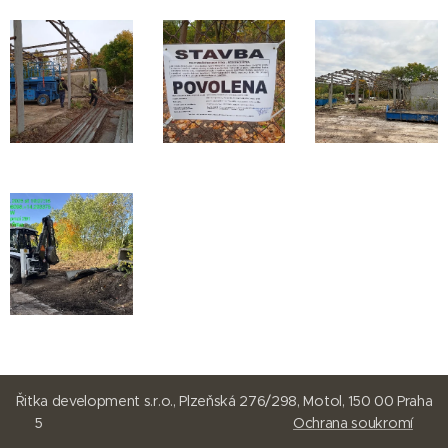
Řitka development s.r.o., Plzeňská 276/298, Motol, 150 00 Praha
5
Ochrana soukromí